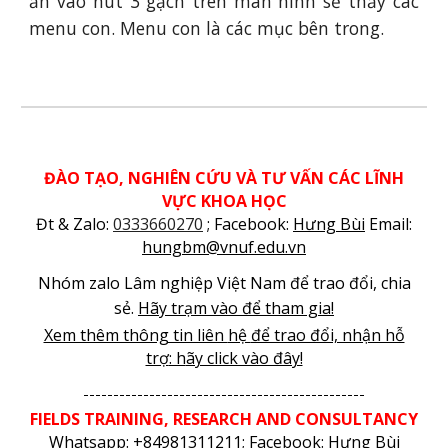
ấn vào nút 3 gạch trên màn hình sẽ thấy các
menu con. Menu con là các mục bên trong.
ĐÀO TẠO, NGHIÊN CỨU VÀ TƯ VẤN CÁC LĨNH
VỰC KHOA HỌC
Đt & Zalo:
0333660270
; Facebook:
Hưng Bùi
Email:
hungbm@vnuf.edu.vn
Nhóm zalo Lâm nghiệp Việt Nam để trao đổi, chia
sẻ.
Hãy trạm vào để tham gia!
Xem thêm thông tin liên
hệ
để trao đổi, nhận hỗ
trợ
: h
ãy click vào đây!
-----------------------------------------------
FIELDS TRAINING
, RESEARCH AND CONSULTANCY
Whatsapp: +84981311211;
Facebook:
Hưng Bùi