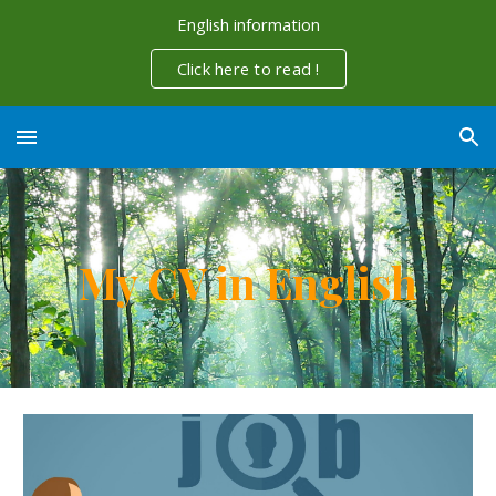
English information
Skip to main content
Skip to navigation
Click here to read !
My CV in English