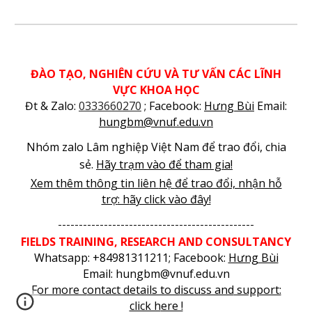
ĐÀO TẠO, NGHIÊN CỨU VÀ TƯ VẤN CÁC LĨNH
VỰC KHOA HỌC
Đt & Zalo:
0333660270
; Facebook:
Hưng Bùi
Email:
hungbm@vnuf.edu.vn
Nhóm zalo Lâm nghiệp Việt Nam để trao đổi, chia
sẻ.
Hãy trạm vào để tham gia!
Xem thêm thông tin liên
hệ
để trao đổi, nhận hỗ
trợ
: h
ãy click vào đây!
-----------------------------------------------
FIELDS TRAINING
, RESEARCH AND CONSULTANCY
Whatsapp: +84981311211;
Facebook:
Hưng Bùi
Email: hungbm@vnuf.edu.vn
For m
ore c
ontact details to d
iscuss and
support:
click h
ere !