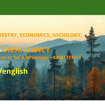
ion
RESTRY, ECONOMICS, SOCIOLOGY,
 CONSULTANCY
.vn
or Tel &
Whatsapp
: +84981311211
/english