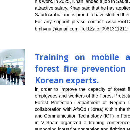
his work. In 2025, Khan landed a job in Saud
attractive salary. Khan said that he has appl
Saudi Arabia and is proud to have studied ther
For any support please contact:
Asso.Prof.
bmhvnuf@gmail.com
; Tel&Zalo:
0981311211
;
Training on mobile a
forest fire prevention
Korean experts.
In order to improve the capacity of forest fi
employees and workers of the Forest Protecti
Forest Protection Department of Region I
collaboration with AfoCo (Korea) within the f
and Communication Technology (ICT) in For
in Vietnam organized a training conferenc
supporting forest fire prevention and fighting 