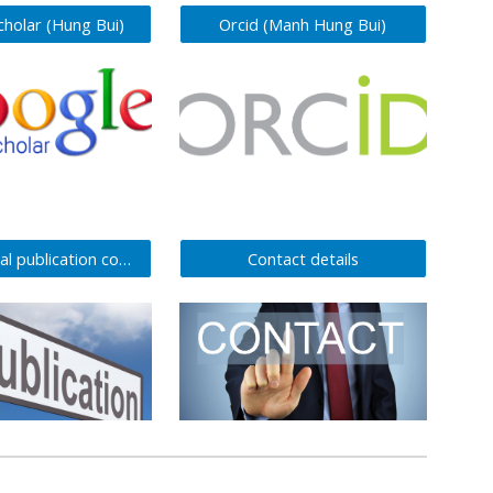
cholar (Hung Bui)
Orcid (Manh Hung Bui)
International publication cooperation
Contact details