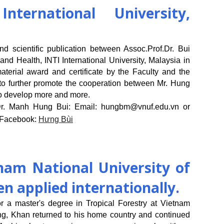
ernational University,
d scientific publication between Assoc.Prof.Dr. Bui
nd Health, INTI International University, Malaysia in
rial award and certificate by the Faculty and the
e to further promote the cooperation between Mr. Hung
 to develop more and more.
Dr. Manh Hung Bui: Email: hungbm@vnuf.edu.vn or
 Facebook:
Hưng Bùi
nam National University of
n applied internationally.
r a master's degree in Tropical Forestry at Vietnam
ting, Khan returned to his home country and continued