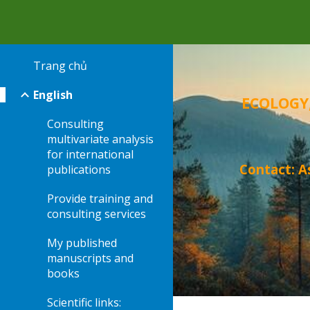
Sk
Trang chủ
English
ECOLOGY
Consulting
multivariate analysis
for international
Contact:
A
publications
Provide training and
consulting services
My published
manuscripts and
books
Scientific links: