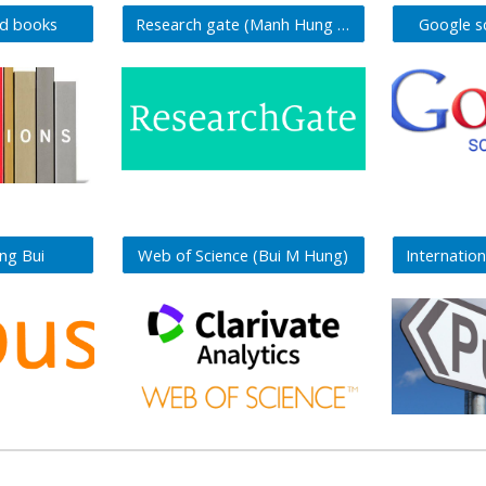
nd books
Research gate (Manh Hung Bui)
Google s
ng Bui
Web of Science (Bui M Hung)