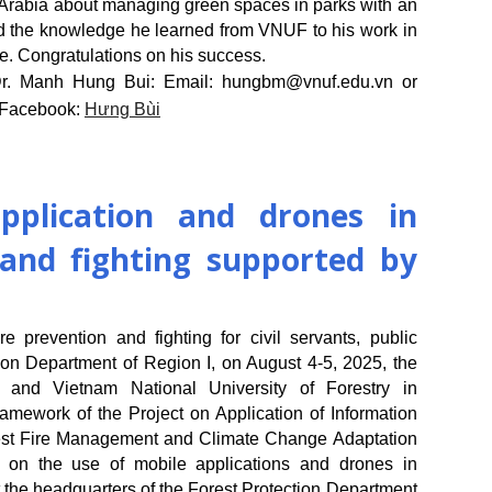
i Arabia about managing green spaces in parks with an
ied the knowledge he learned from VNUF to his work in
e. Congratulations on his success.
Dr. Manh Hung Bui: Email: hungbm@vnuf.edu.vn or
 Facebook:
Hưng Bùi
pplication and drones in
 and fighting supported by
re prevention and fighting for civil servants, public
on Department of Region I, on August 4-5, 2025, the
 and Vietnam National University of Forestry in
ramework of the Project on Application of Information
est Fire Management and Climate Change Adaptation
e on the use of mobile applications and drones in
at the headquarters of the Forest Protection Department