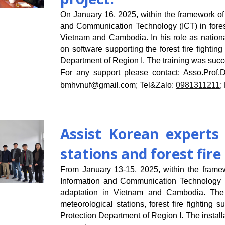
On January 16, 2025, within the framework of
and Communication Technology (ICT) in fores
Vietnam and Cambodia. In his role as nationa
on software supporting the forest fire fighti
Department of Region I. The training was succ
For any support please contact:
Asso.Prof.
bmhvnuf@gmail.com
; Tel&Zalo:
0981311211
;
Assist Korean experts i
stations and forest fi
From January 13-15, 2025, within the framew
Information and Communication Technology (
adaptation in Vietnam and Cambodia. The
meteorological stations, forest fire fighting 
Protection Department of Region I. The instal