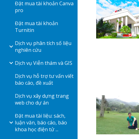
Đặt mua tài khoản Canva
pro
Đặt mua tài khoản
Turnitin
Dịch vụ phân tích số liệu
nghiên cứu
Dịch vụ Viễn thám và GIS
Dịch vụ hỗ trợ tư vấn viết
báo cáo, đề xuất
Dịch vụ xây dựng trang
web cho dự án
Đặt mua tài liệu: sách,
luận văn, báo cáo, báo
khoa học điện tử ...