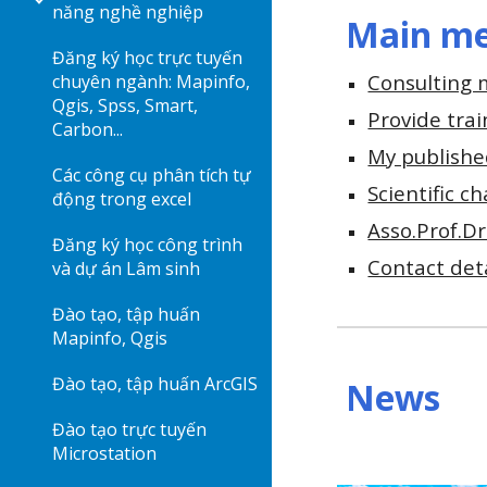
năng nghề nghiệp
Main m
Đăng ký học trực tuyến
Consulting m
chuyên ngành: Mapinfo,
Qgis, Spss, Smart,
Provide trai
Carbon...
My publishe
Các công cụ phân tích tự
Scientific c
động trong excel
Asso.Prof.Dr
Đăng ký học công trình
Contact det
và dự án Lâm sinh
Đào tạo, tập huấn
Mapinfo, Qgis
Đào tạo, tập huấn ArcGIS
News
Đào tạo trực tuyến
Microstation