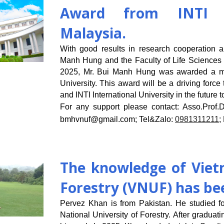
Award from INTI Int
Malaysia.
With good results in research cooperation an
Manh Hung and the Faculty of Life Sciences a
2025, Mr. Bui Manh Hung was awarded a mate
University. This award will be a driving forc
and INTI International University in the future
For any support please contact:
Asso.Prof.
bmhvnuf@gmail.com
; Tel&Zalo:
0981311211
;
The knowledge of Viet
Forestry (VNUF) has bee
Pervez Khan is from Pakistan. He studied fo
National University of Forestry. After gradua