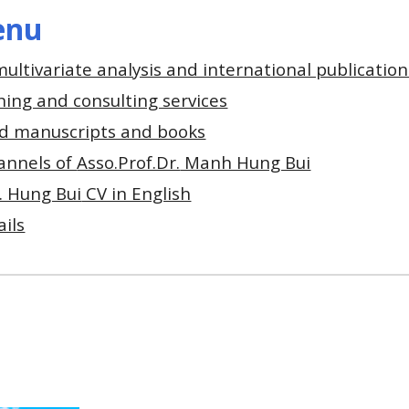
enu
ultivariate analysis and international publication
ning and consulting services
d manuscripts and books
hannels of
Asso.Prof.Dr.
Manh Hung Bui
. Hung Bui
CV in English
ails