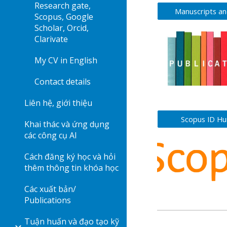
Research gate,
Manuscripts a
Scopus, Google
Scholar, Orcid,
Clarivate
My CV in English
Contact details
Liên hệ, giới thiệu
Scopus ID Hu
Khai thác và ứng dụng
các công cụ AI
Cách đăng ký học và hỏi
thêm thông tin khóa học
Các xuất bản/
Publications
Tuận huấn và đạo tạo kỹ