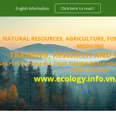
English information
Click here to read !
ip to main content
Skip to navigat
, NATURAL RESOURCES, AGRICULTURE, FO
MEDICINE
TRAINING, RESEARCH AND
sso.Prof.
Dr. Hung Bui. Email:
hungbm@vnuf.edu
Hanoi, Vietnam
www.ecology.info.vn