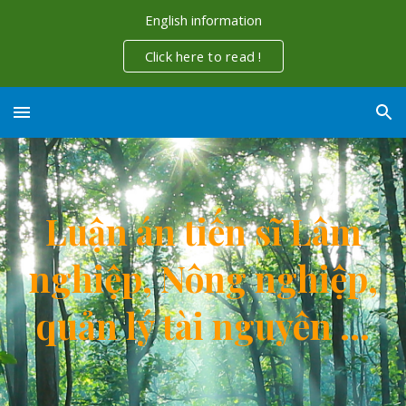
English information
Skip to main content
Skip to navigation
Click here to read !
Luận án tiến sĩ Lâm
nghiệp, Nông nghiệp,
quản lý tài nguyên ...