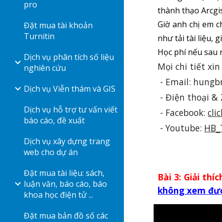
pro
thành thạo
Arcgi
Giờ anh chị em ch
Đặt mua tài khoản
Turnitin
như tải tài liệu, 
Học phí nếu sau n
Dịch vụ phân tích số liệu
Mọi chi tiết xin
nghiên cứu
- Email: hung
Dịch vụ Viễn thám và GIS
- Điện thoại & 
Dịch vụ hỗ trợ tư vấn viết
- Facebook:
cli
báo cáo, đề xuất
- Youtube:
HB_
Dịch vụ xây dựng trang
web cho dự án
Đặt mua tài liệu: sách,
Bài 3: Giải thí
luận văn, báo cáo, báo
không xem được
khoa học điện tử ...
Đặt mua bản đồ số các