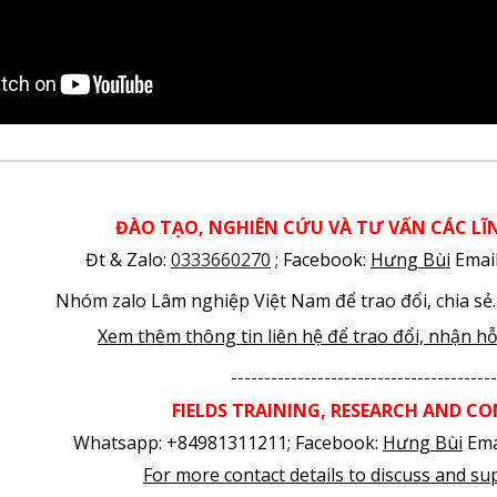
ĐÀO TẠO, NGHIÊN CỨU VÀ TƯ VẤN CÁC L
Đt & Zalo:
0333660270
; Facebook:
Hưng Bùi
Emai
Nhóm zalo Lâm nghiệp Việt Nam để trao đổi, chia sẻ
Xem thêm thông tin liên
hệ
để trao đổi, nhận hỗ
----------------------------------------
FIELDS TRAINING
, RESEARCH AND C
Whatsapp: +84981311211;
Facebook:
Hưng Bùi
Ema
For m
ore c
ontact details to d
iscuss and
sup
abuse