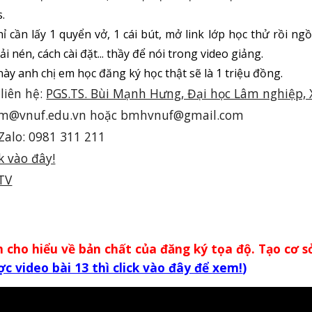
s
.
ỉ cần lấy 1 quyển vở, 1 cái bút, mở link lớp học thử rồi ng
giải nén, cách cài đặt... thầy để nói trong video giảng.
ày anh chị em học đăng ký học thật sẽ là 1 triệu đồng.
 liên hệ:
PGS.TS. Bùi Mạnh Hưng, Đại học Lâm nghiệp, 
bm@vnuf.edu.vn hoặc bmhvnuf@gmail.com
Zalo: 0981 311 211
ck vào đây!
TV
ch cho hiểu về bản chất của đăng ký tọa độ. Tạo cơ 
 video bài 13 thì click vào đây để xem!
)