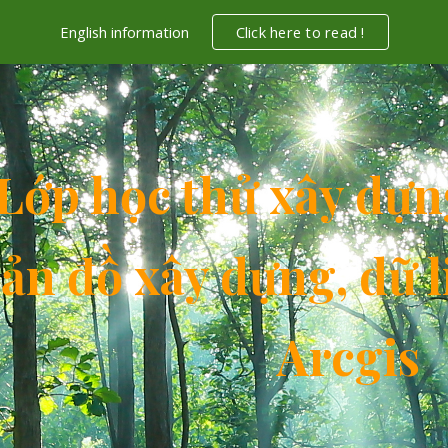
English information
Click here to read !
ip to main content
Skip to navigat
Lớp học thử
xây dựn
ản đồ xây dựng, dữ 
Arcgis