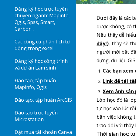
Đăng ký học trực tuyến
chuyên ngành: Mapinfo,
Dưới đây là
các
b
Qgis, Spss, Smart,
được không, có t
Carbon...
Nếu thấy dễ hiểu
Các công cụ phân tích tự
đây!)
,
thầy sẽ th
động trong excel
người mới bắt đầ
dựng, dữ liệu GIS
Đăng ký học công trình
và dự án Lâm sinh
Các bạn xem c
Đào tạo, tập huấn
Link để tải tà
Mapinfo, Qgis
Xem ảnh sản 
Đào tạo, tập huấn ArcGIS
Lớp học đó là lớp
tự học vào lúc rỗ
Đào tạo trực tuyến
bận việc không t
Microstation
trao đổi với thầy 
Đặt mua tài khoản Canva
Thời gian học: tự