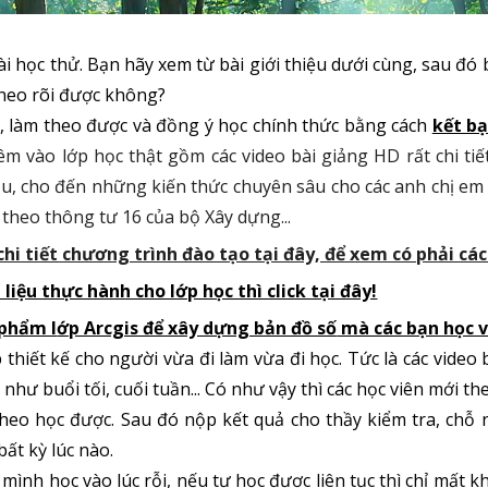
ài học thử. Bạn hãy xem từ bài giới thiệu dưới cùng, sau đó 
heo rõi được không?
, làm theo được và đồng ý học chính thức bằng cách
kết bạ
êm vào lớp học thật gồm
các video
bài giảng HD rất chi tiế
u, cho đến những kiến thức chuyên sâu cho các anh chị e
 theo thông tư 16 của bộ Xây dựng...
hi tiết chương trình đào tạo tại đây, để xem có phải c
i liệu thực hành cho lớp học thì click tại đây!
phẩm l
ớp Arcgis để xây dựng bản đồ số
mà các bạn học vi
 thiết kế cho người vừa đi làm vừa đi học. Tức là các video
i như buổi tối, cuối tuần... Có như vậy thì các học viên mới 
heo học được. Sau đó nộp kết quả cho thầy kiểm tra, chỗ n
bất kỳ lúc nào.
 mình học vào lúc rỗi, nếu tự học được liên tục thì chỉ mất