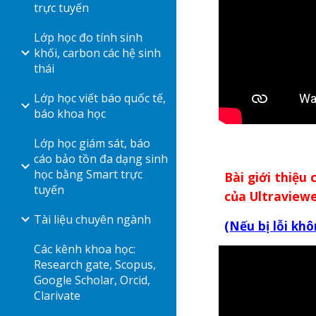
trực tuyến
Lớp học đo tính sinh
khối, carbon các hệ sinh
thái
Lớp học viết báo quốc tế,
báo khoa học
Lớp học giám sát, báo
cáo bảo tồn đa dạng sinh
học bằng Smart trực
Bài giới thiệu 
tuyến
của Ultraview
Tài liệu chuyên ngành
(
Nếu bị lỗi khô
Các kênh khoa học:
Research gate, Scopus,
Google Scholar, Orcid,
Clarivate