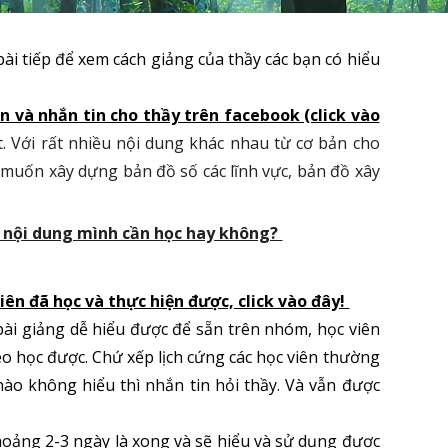
bài tiếp để xem cách giảng của thầy các bạn có hiểu
n và nhắn tin cho thầy trên facebook (click vào
t. Với rất nhiều nội dung khác nhau từ cơ bản cho
m
muốn xây dựng bản đồ số các lĩnh vực, bản đồ xây
ác nội dung mình cần học hay không?
ên đã học và thực hiện được, click vào đây!
 bài giảng dễ hiểu được để sẵn trên nhóm, học viên
theo học được. Chứ xếp lịch cứng các học viên thường
ào không hiểu thì nhắn tin hỏi thầy. Và vẫn được
 khoảng 2-3 ngày là xong và sẽ hiểu và sử dụng được