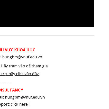
ĨNH VỰC KHOA HỌC
l:
hungbm@vnuf.edu.vn
.
Hãy trạm vào để tham gia!
 trợ
: h
ãy click vào đây!
-------
ONSULTANCY
il: hungbm@vnuf.edu.vn
port: click h
ere !