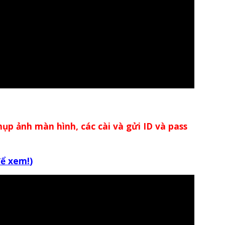
chụp ảnh màn hình, các cài và gửi ID và pass
để xem!
)