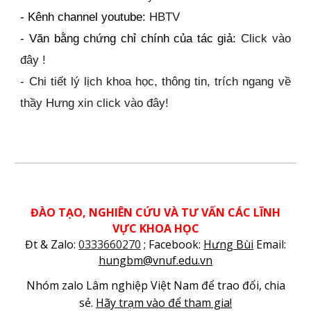
- Kênh channel youtube:
HBTV
- Văn bằng chứng chỉ chính của tác giả:
Click vào
đây !
-
C
hi tiết lý lịch khoa học, thông tin, trích ngang về
thầy
Hưng xin click vào đây!
ĐÀO TẠO, NGHIÊN CỨU VÀ TƯ VẤN CÁC LĨNH
VỰC KHOA HỌC
Đt & Zalo:
0333660270
; Facebook:
Hưng Bùi
Email:
hungbm@vnuf.edu.vn
Nhóm zalo Lâm nghiệp Việt Nam để trao đổi, chia
sẻ.
Hãy trạm vào để tham gia!