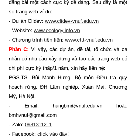
đăng bài một cách cực kỳ dễ dàng. Sau đây là một
số trang web ví dụ:
- Dự án Clidev:
www.clidev-vnuf.edu.vn
- Website:
www.ecology.info.vn
- Chương trình tiên tiến:
www.cttt-vnuf.edu.vn
Phần C:
Vì vậy, các dự án, đề tài, tổ chức và cá
nhân có nhu cầu xây dựng và tạo các trang web có
chi phí cực kỳ thấp/1 năm, xin hãy liên hệ:
PGS.TS. Bùi Mạnh Hưng, Bộ môn Điều tra quy
hoạch rừng, ĐH Lâm nghiệp, Xuân Mai, Chương
Mỹ, Hà Nội.
- Email: hungbm@vnuf.edu.vn hoặc
bmhvnuf@gmail.com
- Zalo:
0981311211
- Facebook:
click vào đây!