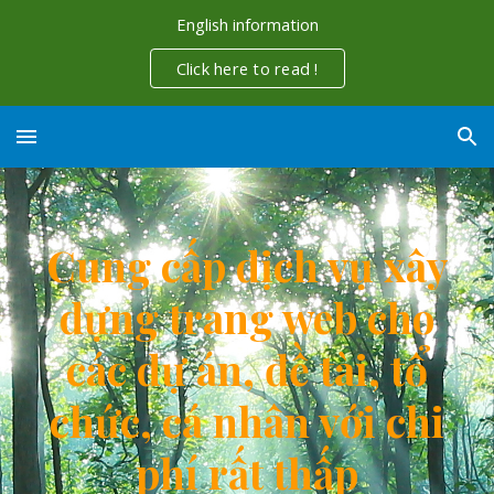
English information
Skip to main content
Skip to navigation
Click here to read !
Cung cấp dịch vụ xây
dựng trang web cho
các dự án, đề tài, tổ
chức, cá nhân với chi
phí rất thấp