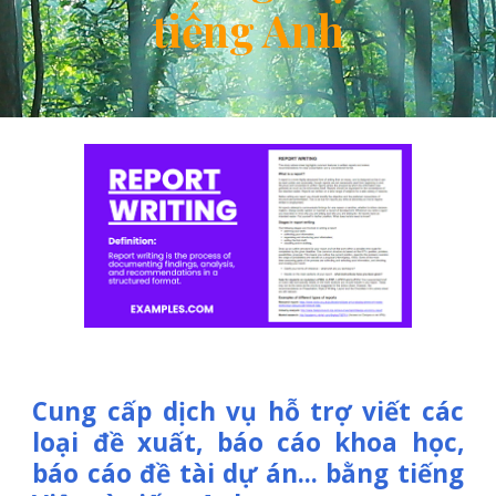
tiếng Anh
Cung cấp dịch vụ hỗ trợ viết các
loại đề xuất, báo cáo khoa học,
báo cáo đề tài dự án... bằng tiếng