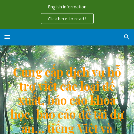
English information
Skip to main content
Skip to navigation
Click here to read !
Cung cấp dịch vụ
hỗ
trợ viết các loại đề
xuất, báo cáo khoa
học, báo cáo đề tài dự
án... tiếng Việt và