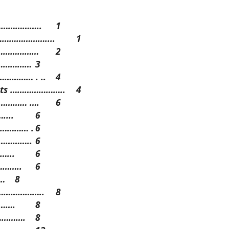
…………………..
1
……………………....
1
……………………
2
…………………
3
…………… . ..
4
rests …………………..
4
…………… ….
6
...
6
…………… .
6
……………..
6
...
6
……..
6
…
8
……………………..
8
…….
8
………….
8