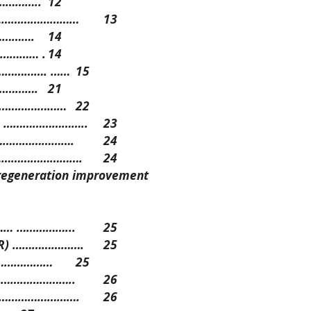
…………..
12
ts …………………………
13
………….
14
………… .
14
…………………. ……
15
………….
21
……………………………
22
tion ……………………..
23
………………………….
24
 ………………………….
24
regeneration improvement
…… ……………...
25
ANR) ………………….
25
……………………
25
………………………..
26
d ……………………….
26