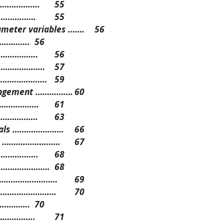
………………..
55
……………….
55
iameter variables …….
56
…………..
56
……………………
56
………………………
57
…………………………
59
rangement …………….
60
………………….
61
……………….
63
duals ………………….
66
ry …………………….
67
………………..
68
……………………….
68
ng ………………………
69
s ……………………….
70
………………
70
……………..
71