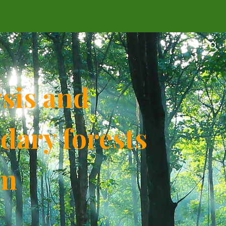
ion
ysis and
dary forests
am