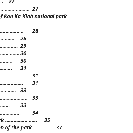
.
27
…………………………..
27
f Kon Ka Kinh national park
…………………….
28
……………
28
………………
29
…………………
30
……..
30
……….
31
 …………………………
31
…………………..
31
………………
33
……………………...
33
…..
33
…………...
34
 park …………………..
35
ion of the park ………
37