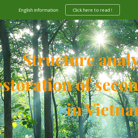
English information
Click here to read !
ip to main content
Skip to navigat
Structure anal
estoration of secon
in Vietn