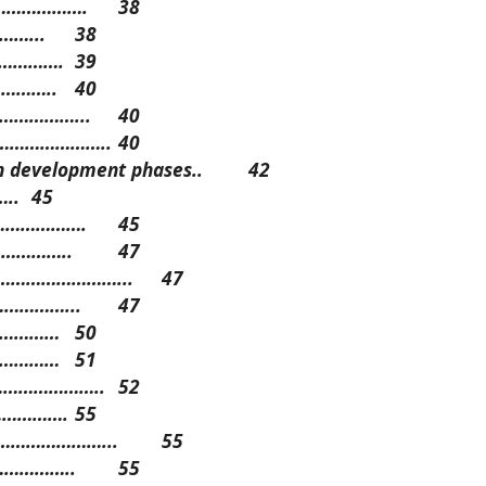
…………………….
38
…...
38
…………….
39
………..
40
…………………...
40
…………………………..
40
h development phases..
42
..
45
………………….
45
……………..
47
ps ……………………...
47
……………...
47
……………
50
……………
51
………………………..
52
…………….
55
………………………...
55
……………..
55