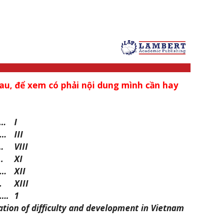
au, để xem có phải nội dung mình cần hay
…
I
……
III
…
VIII
.
XI
……
XII
.
XIII
….
1
tation of difficulty and development in Vietnam