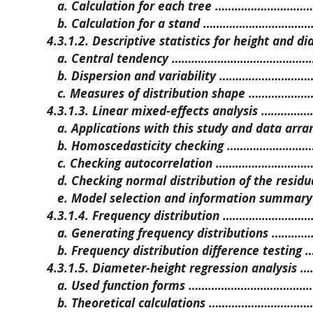
a. Calculation for each tree ………………………
b. Calculation for a stand …………………………
4.3.1.2. Descriptive statistics for height and d
a. Central tendency ……………………………………
b. Dispersion and variability …………………
c. Measures of distribution shape …………
4.3.1.3. Linear mixed-effects analysis ……
a. Applications with this study and data ar
b. Homoscedasticity checking …………………
c. Checking autocorrelation ………………………
d. Checking normal distribution of the resi
e. Model selection and information summa
4.3.1.4. Frequency distribution ……………………
a. Generating frequency distributions ……
b. Frequency distribution difference testi
4.3.1.5. Diameter-height regression analysi
a. Used function forms ……………………………
b. Theoretical calculations …………………………