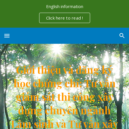
English information
Skip to main content
Skip to navigation
Click here to read !
Giới thiệu và đăng ký
học chứng chỉ: Tư vấn
giám sát thi công xây
dựng chuyên ngành
Lâm sinh và Tư vấn xây