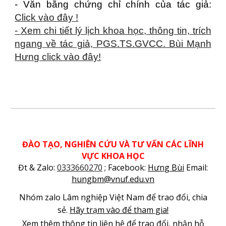
- Văn bằng chứng chỉ chính của tác giả:
Click vào đây !
-
Xem chi tiết lý lịch khoa học, thông tin, trích
ngang về tác giả, PGS.TS.GVCC. Bùi Mạnh
Hưng click vào đây!
ĐÀO TẠO, NGHIÊN CỨU VÀ TƯ VẤN CÁC LĨNH
VỰC KHOA HỌC
Đt & Zalo:
0333660270
; Facebook:
Hưng Bùi
Email:
hungbm@vnuf.edu.vn
Nhóm zalo Lâm nghiệp Việt Nam để trao đổi, chia
sẻ.
Hãy trạm vào để tham gia!
Xem thêm thông tin liên
hệ
để trao đổi, nhận hỗ